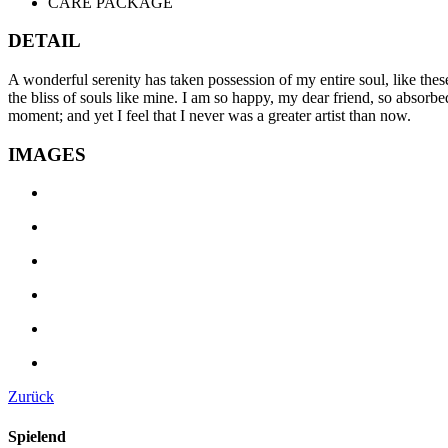
CARE PACKAGE
DETAIL
A wonderful serenity has taken possession of my entire soul, like the
the bliss of souls like mine. I am so happy, my dear friend, so absorbed
moment; and yet I feel that I never was a greater artist than now.
IMAGES
Zurück
Spielend